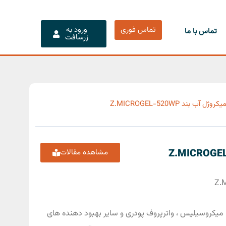
تماس فوری
ورود به
تماس با ما
زرسافت
روژل آب بند Z.MICROGEL-520WP
مشاهده مقالات
، میکروسیلیس ، واترپروف پودری و سایر بهبود دهنده های