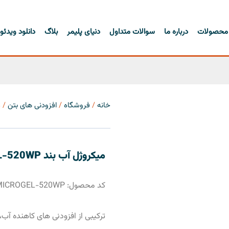
محصولات
درباره ما
سوالات متداول
دنیای پلیمر
بلاگ
دانلود ویدئو
خانه
/
فروشگاه
/
افزودنی های بتن
/ میک
میکروژل آب بند Z.MICROGEL-520WP
کد محصول: Z.MICROGEL-520WP
ترکیبی از افزودنی های کاهنده آب